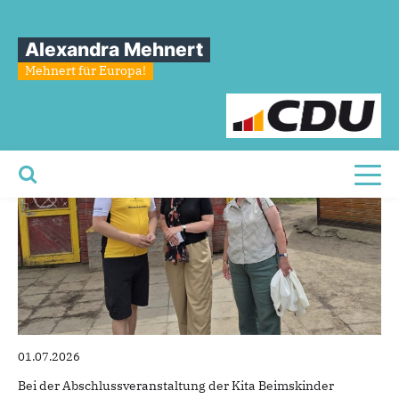
Sie sind hier
»
Ein besonderer Meilenstein für die „Beimskinder“!
Alexandra Mehnert
Ein
besonderer
Meilenstein
für
die
Mehnert für Europa!
„Beimskinder“!
Toggl
01.07.2026
Bei der Abschlussveranstaltung der Kita Beimskinder